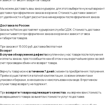
и зависит от веса и габаритов товаров
Мы можем доставать ваш заказ курьером, для этого выберите нужный вариант
доставки при оформлении заказа в корзине. Стоимость доставки зависит
от удалённости и будет рассчитана менеджером после оформления заказа
Доставка по России:
Заказы по России доставляет курьерская служба СДЭК. Стоимость доставки
рассчитывается при оформлении заказа в корзине и зависит от веса
и габаритов товаров.
При заказе от 15 000 руб. доставка бесплатная
Возврат
В случае обнаружения дефекта
в купленном у нас товаре после получения
и оплаты заказа, просто сообщите нам об этом и мы в кратчайшие сроки за свой
счет произведем обмен или возврат товара.
Вернуть товар можно
в течение 7 дней
с момента приобретения / получения.
Приём осуществляется в полной комплектации, со всеми элементами
упаковки и бирками, в неношеном и неиспользованном виде. В противном
случае товар возврату не подлежит.
При
возврате товара надлежащего качества
, мы вернем вам стоимость
возвращаемого товара за вычетом стоимости услуг по доставке.