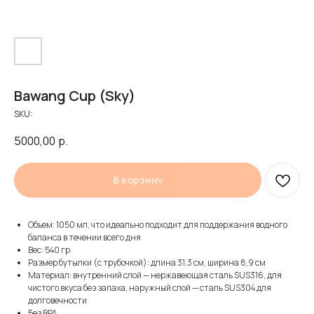
Bawang Cup (Sky)
SKU:
5000,00
р.
В корзину
Объем: 1050 мл, что идеально подходит для поддержания водного
баланса в течении всего дня
Вес: 540 гр
Размер бутылки (с трубочкой): длина 31,3 см, ширина 8,9 см
Материал: внутренний слой — нержавеющая сталь SUS316, для
чистого вкуса без запаха, наружный слой — сталь SUS304 для
долговечности
Без BPA