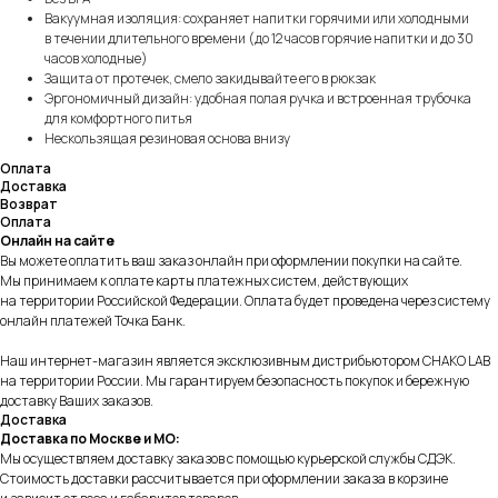
Вакуумная изоляция: сохраняет напитки горячими или холодными
в течении длительного времени (до 12 часов горячие напитки и до 30
часов холодные)
Защита от протечек, смело закидывайте его в рюкзак
Эргономичный дизайн: удобная полая ручка и встроенная трубочка
для комфортного питья
Нескользящая резиновая основа внизу
Оплата
Доставка
Возврат
Оплата
Онлайн на сайте
Вы можете оплатить ваш заказ онлайн при оформлении покупки на сайте.
Мы принимаем к оплате карты платежных систем, действующих
на территории Российской Федерации. Оплата будет проведена через систему
онлайн платежей Точка Банк.
Наш интернет-магазин является эксклюзивным дистрибьютором СHAKO LAB
на территории России. Мы гарантируем безопасность покупок и бережную
доставку Ваших заказов.
Доставка
Доставка по Москве и МО:
Мы осуществляем доставку заказов с помощью курьерской службы СДЭК.
Стоимость доставки рассчитывается при оформлении заказа в корзине