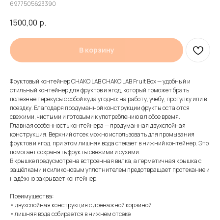
6977505623390
1500,00
р.
В корзину
Фруктовый контейнер CHAKO LAB CHAKO LAB Fruit Box — удобный и
стильный контейнер для фруктов и ягод, который поможет брать
полезные перекусы с собой куда угодно: на работу, учёбу, прогулку или в
поездку. Благодаря продуманной конструкции фрукты остаются
свежими, чистыми и готовыми к употреблению в любое время.
Главная особенность контейнера — продуманная двухслойная
конструкция. Верхний отсек можно использовать для промывания
фруктов и ягод, при этом лишняя вода стекает в нижний контейнер. Это
помогает сохранять фрукты свежими и сухими.
В крышке предусмотрена встроенная вилка, а герметичная крышка с
защёлками и силиконовым уплотнителем предотвращает протекание и
надёжно закрывает контейнер.
Преимущества:
• двухслойная конструкция с дренажной корзиной
• лишняя вода собирается в нижнем отсеке