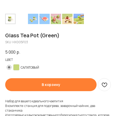
Glass Tea Pot (Green)
SKU:
HX005F03
5 000
р.
ЦВЕТ
САЛАТОВЫЙ
В корзину
Набор для вашего идеального чаепития
В комплекте: станция для подогрева, заварочный чайник, два
стаканчика
Изготовлено из высококачественного боросиликатного стекла, которое