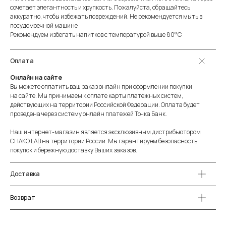
сочетает элегантность и хрупкость. Пожалуйста, обращайтесь
аккуратно, чтобы избежать повреждений. Не рекомендуется мыть в
посудомоечной машине
Рекомендуем избегать напитков с температурой выше 80°C
Оплата
Онлайн на сайте
Вы можете оплатить ваш заказ онлайн при оформлении покупки
на сайте. Мы принимаем к оплате карты платежных систем,
действующих на территории Российской Федерации. Оплата будет
проведена через систему онлайн платежей Точка Банк.
Наш интернет-магазин является эксклюзивным дистрибьютором
СHAKO LAB на территории России. Мы гарантируем безопасность
покупок и бережную доставку Ваших заказов.
Доставка
Возврат