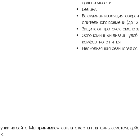
долговечности
Без BPA
Вакуумная изоляция: сохран
длительного времени (до 12 
Защита от протечек, смело з
Эргономичный дизайн: удобн
комфортного питья
Нескользящая резиновая осн
купки на сайте. Мы принимаем к оплате карты платежных систем, де
к.