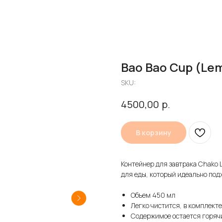
Bao Bao Cup (Le
SKU:
р.
4500,00
В корзину
Контейнер для завтрака Chako 
для еды, который идеально подх
Объем 450 мл
Легко чистится, в комплект
Содержимое остается горяч