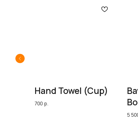
y)
Hand Towel (Cup)
Ba
Bo
700
р.
5 50