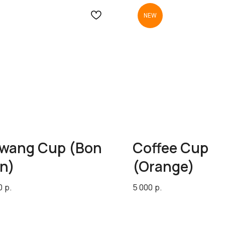
NEW
wang Cup (Bon
Coffee Cup
n)
(Orange)
0
р.
5 000
р.